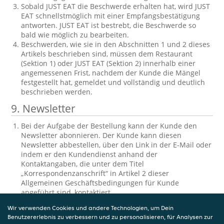
Sobald JUST EAT die Beschwerde erhalten hat, wird JUST
EAT schnellstmöglich mit einer Empfangsbestätigung
antworten. JUST EAT ist bestrebt, die Beschwerde so
bald wie möglich zu bearbeiten.
Beschwerden, wie sie in den Abschnitten 1 und 2 dieses
Artikels beschrieben sind, müssen dem Restaurant
(Sektion 1) oder JUST EAT (Sektion 2) innerhalb einer
angemessenen Frist, nachdem der Kunde die Mängel
festgestellt hat, gemeldet und vollständig und deutlich
beschrieben werden.
9.
Newsletter
Bei der Aufgabe der Bestellung kann der Kunde den
Newsletter abonnieren. Der Kunde kann diesen
Newsletter abbestellen, über den Link in der E-Mail oder
indem er den Kundendienst anhand der
Kontaktangaben, die unter dem Titel
„Korrespondenzanschrift“ in Artikel 2 dieser
Allgemeinen Geschäftsbedingungen für Kunde
angeführt sind, kontaktiert.
10.
Einsichtnahme und Berichtigung der
Wir verwenden Cookies und andere Technologien, um Dein
Benutzererlebnis zu verbessern und zu personalisieren, für Analysen zur
gespeicherten personenbezogenen